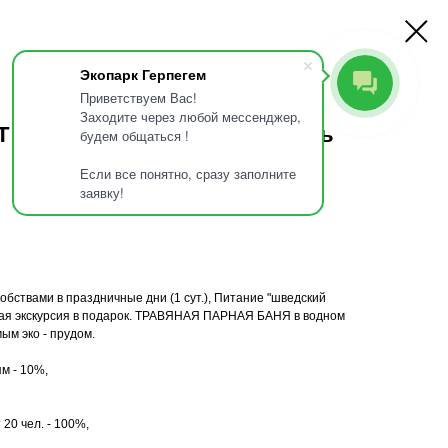
О нас
Услуги
Контакты
Экопарк Герпегем
Приветствуем Вас!
Заходите через любой мессенджер,
праздники (2 дн. 1нч.) 1 гость
будем общаться !
Если все понятно, сразу заполните
заявку!
бствами в праздничные дни (1 сут.), Питание "шведский
орная экскурсия в подарок. ТРАВЯНАЯ ПАРНАЯ БАНЯ в водном
ым эко - прудом.
м - 10%,
20 чел. - 100%,