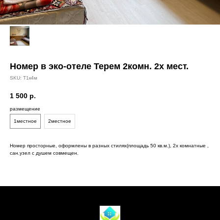
Номер в эко-отеле Терем 2комн. 2х мест.
SKU:
Т1к4м
1 500
р.
размещение
1местное
2местное
Номер просторные, оформлены в разных стилях(площадь 50 кв.м.), 2х комнатные ,
сан.узел с душем совмещен.