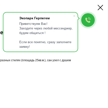
О нас
Услуги
Контакты
Экопарк Герпегем
Приветствуем Вас!
Заходите через любой мессенджер,
ре 1х комн. 2х мест.
будем общаться !
Если все понятно, сразу заполните
заявку!
азных стилях (площадь 25кв.м.), сан.узел с душем