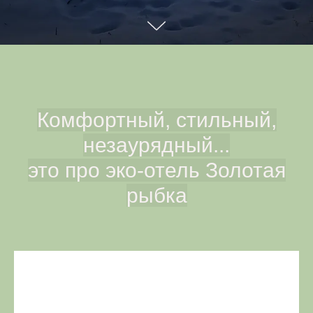
Комфортный, стильный,
незаурядный...
это про эко-отель Золотая
рыбка